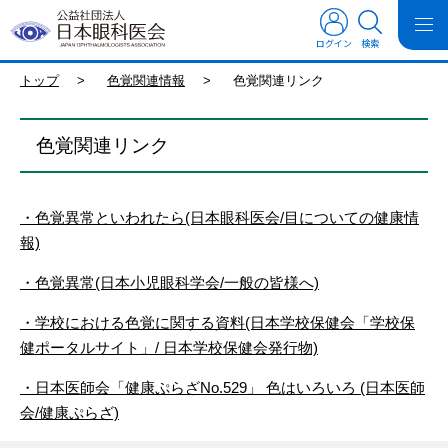
ログイン
検索
トップ
>
色覚関連情報
>
色覚関連リンク
色覚関連リンク
・色覚異常といわれたら(日本眼科医会/目についての健康情
報)
・色覚異常(日本小児眼科学会/一般の皆様へ)
・学校における色覚に関する資料(日本学校保健会「学校保
健ポータルサイト」/ 日本学校保健会発行物)
・日本医師会「健康ぷらざ
No.529
」 色はいろいろ (日本医師
会/健康ぷらざ)